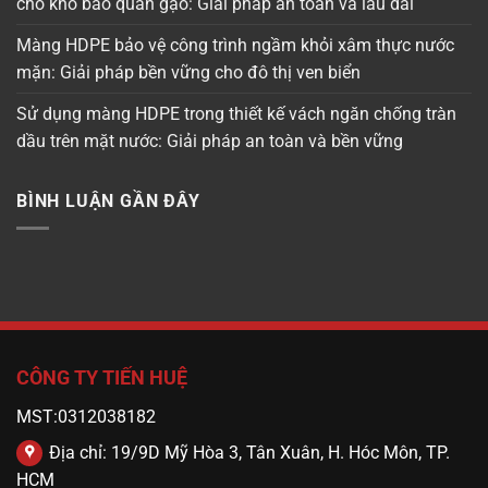
cho kho bảo quản gạo: Giải pháp an toàn và lâu dài
Màng HDPE bảo vệ công trình ngầm khỏi xâm thực nước
mặn: Giải pháp bền vững cho đô thị ven biển
Sử dụng màng HDPE trong thiết kế vách ngăn chống tràn
dầu trên mặt nước: Giải pháp an toàn và bền vững
BÌNH LUẬN GẦN ĐÂY
CÔNG TY TIẾN HUỆ
MST:0312038182
Địa chỉ: 19/9D Mỹ Hòa 3, Tân Xuân, H. Hóc Môn, TP.
HCM