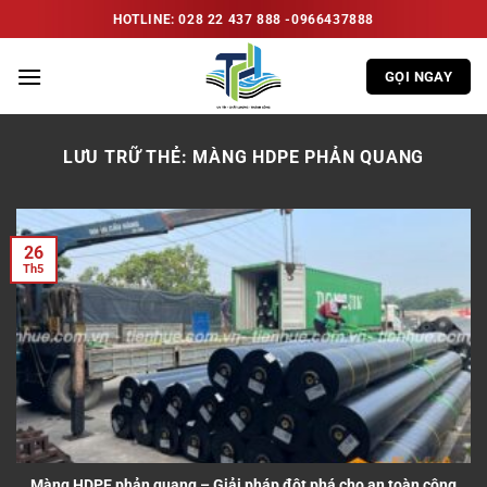
Bỏ
HOTLINE: 028 22 437 888 -0966437888
qua
nội
GỌI NGAY
dung
LƯU TRỮ THẺ:
MÀNG HDPE PHẢN QUANG
26
Th5
Màng HDPE phản quang – Giải pháp đột phá cho an toàn công